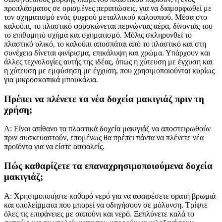
προπλάσματος σε ορισμένες περιπτώσεις, για να διαμορφωθεί με
τον σχηματισμό ενός ψυχρού μεταλλικού καλουπιού. Μέσα στο
καλούπι, το πλαστικό φουσκώνεται περνώντας αέρα, δίνοντάς του
το επιθυμητό σχήμα και σχηματισμό. Μόλις σκληρυνθεί το
πλαστικό υλικό, το καλούπι αποσπάται από το πλαστικό και στη
συνέχεια δίνεται φινίρισμα, επικάλυψη και χρώμα. Υπάρχουν και
άλλες τεχνολογίες αυτής της ιδέας, όπως η χύτευση με έγχυση και
η χύτευση με εμφύσηση με έγχυση, που χρησιμοποιούνται κυρίως
για μικροσκοπικά μπουκάλια.
Πρέπει να πλένετε τα νέα δοχεία μακιγιάζ πριν τη
χρήση;
Α: Είναι απίθανο τα πλαστικά δοχεία μακιγιάζ να αποστειρωθούν
πριν συσκευαστούν, επομένως θα πρέπει πάντα να πλένετε νέα
προϊόντα για να είστε ασφαλείς.
Πώς καθαρίζετε τα επαναχρησιμοποιούμενα δοχεία
μακιγιάζ;
Α: Χρησιμοποιήστε καθαρό νερό για να αφαιρέσετε ορατή βρωμιά
και υπολείμματα που μπορεί να οδηγήσουν σε μόλυνση. Τρίψτε
όλες τις επιφάνειες με σαπούνι και νερό. Ξεπλύνετε καλά το