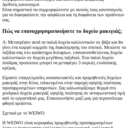
Διεθνείς κανονισμοί
Είναι σημαντικό να συμμορφώνεστε με αυτούς τους κανονισμούς
για να διασφαλίσετε την ασφάλεια και τη διαφάνεια των προϊόντων
σας.
Πώς να επαναχρησιμοποιήσετε το δοχείο μακιγιάζ;
Α: Μετατρέψτε αυτά τα παλιά δοχεία καλλυντικών σε βάζα και θα
γίνει ένα κομψό κομμάτι της διακόσμησης του σπιτιού. Μειώστε τα
ταξίδια σας στο κατάστημα δολαρίων, επανατοποθετώντας δοχεία
καλλυντικών σε δοχεία μεγέθους ταξιδιού. Ένα παλιό δοχείο
πούδρας προσώπου μπορεί να μεταφέρει 3 ουγκιές ενυδατικής
κρέμας.
Είμαστε επαγγελματίες κατασκευαστές και προμηθευτές δοχείων
μακιγιάζ στην Κίνα, ειδικευμένοι στην παροχή υψηλής ποιότητας
προσαρμοσμένων υπηρεσιών. Σας καλωσορίζουμε θερμά στο
χονδρικό δοχείο μακιγιάζ υψηλής ποιότητας σε ανταγωνιστική τιμή
από το εργοστάσιό μας. Επικοινωνήστε μαζί μας για περισσότερα
φθηνά προϊόντα.
Σχετικά με το WEIWO
Η WEIWO είναι κορυφαίος προμηθευτής προσαρμοσμένων
λύσεων συσκευασίας καλλυντικών για ομορφιά, καλλυντικά,