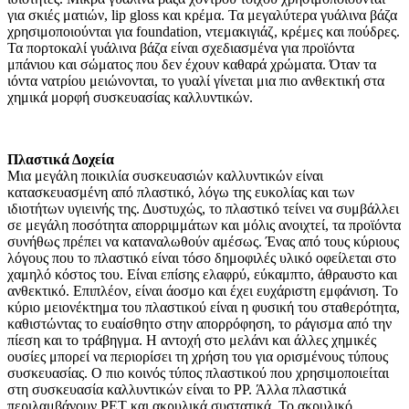
για σκιές ματιών, lip gloss και κρέμα. Τα μεγαλύτερα γυάλινα βάζα
χρησιμοποιούνται για foundation, ντεμακιγιάζ, κρέμες και πούδρες.
Τα πορτοκαλί γυάλινα βάζα είναι σχεδιασμένα για προϊόντα
μπάνιου και σώματος που δεν έχουν καθαρά χρώματα. Όταν τα
ιόντα νατρίου μειώνονται, το γυαλί γίνεται μια πιο ανθεκτική στα
χημικά μορφή συσκευασίας καλλυντικών.
Πλαστικά Δοχεία
Μια μεγάλη ποικιλία συσκευασιών καλλυντικών είναι
κατασκευασμένη από πλαστικό, λόγω της ευκολίας και των
ιδιοτήτων υγιεινής της. Δυστυχώς, το πλαστικό τείνει να συμβάλλει
σε μεγάλη ποσότητα απορριμμάτων και μόλις ανοιχτεί, τα προϊόντα
συνήθως πρέπει να καταναλωθούν αμέσως. Ένας από τους κύριους
λόγους που το πλαστικό είναι τόσο δημοφιλές υλικό οφείλεται στο
χαμηλό κόστος του. Είναι επίσης ελαφρύ, εύκαμπτο, άθραυστο και
ανθεκτικό. Επιπλέον, είναι άοσμο και έχει ευχάριστη εμφάνιση. Το
κύριο μειονέκτημα του πλαστικού είναι η φυσική του σταθερότητα,
καθιστώντας το ευαίσθητο στην απορρόφηση, το ράγισμα από την
πίεση και το τράβηγμα. Η αντοχή στο μελάνι και άλλες χημικές
ουσίες μπορεί να περιορίσει τη χρήση του για ορισμένους τύπους
συσκευασίας. Ο πιο κοινός τύπος πλαστικού που χρησιμοποιείται
στη συσκευασία καλλυντικών είναι το PP. Άλλα πλαστικά
περιλαμβάνουν PET και ακρυλικά συστατικά. Το ακρυλικό