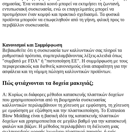
σημασίας. Ένα νεανικό κοινό μπορεί να εκτιμήσει τη ζωντανή,
εντυπωσιακή συσκευασία, ενώ οι επαγγελματίες μπορεί να
προτιμήσουν έναν κομψό και πρακτικό σχεδιασμό. Τα φυσικά
προϊόντα μπορούν να επωφεληθούν από τη γήινη, φιλική προς το
περιβάλλον συσκευασία.
Κανονισμοί και Συμμόρφωση
Βεβαιωθείτε ότι η συσκευασία των καλλυντικών σας πληροί τα
ρυθμιστικά πρότυπα, συμπεριλαμβάνοντας λέξεις-κλειδιά όπως
"συμβατό με FDA" ή "πιστοποίηση ΕΕ". Η συμμόρφωση με τους
περιφερειακούς και διεθνείς κανονισμούς είναι απαραίτητη για την
ασφάλεια και τη νόμιμη πώληση καλλυντικών προϊόντων.
Πώς φτιάχνονται τα δοχεία μακιγιάζ;
Α: Κυρίως οι διάφορες μέθοδοι κατασκευής πλαστικών δοχείων
που χρησιμοποιούνται από τη βιομηχανία συσκευασίας
καλλυντικών περιλαμβάνουν τη χύτευση με εμφύσηση, τη χύτευση
με εμφύσηση με εξώθηση και την πλαστικοποίηση. Το Extrusion
Blow Molding είναι η βασική ιδέα της κατασκευής πλαστικών
δοχείων και χρησιμοποιείται σε μεγάλο βαθμό για την κατασκευή
φιαλών και βάζων. Η μέθοδος περιλαμβάνει τη διέλευση μιας
σωληνοειδούς μορφής λιωμένου πλαστικού παρισόν, ή ενός