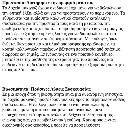
Προστασία: Διατηρήστε την ομορφιά μέσα σας
Τα δοχεία μακιγιάζ έχουν σχεδιαστεί όχι μόνο για να βελτιώνουν
την οπτική έλξη, αλλά και για να προστατεύουν το περιεχόμενο. Τα
εύθραυστα και ευαίσθητα καλλυντικά απαιτούν κατάλληλη
συσκευασία για την προστασία τους κατά τη μεταφορά, την
αποθήκευση και το χειρισμό. Το προσαρμοσμένο δοχείο μακιγιάζ
προσφέρει εξατομικευμένες λύσεις για να διασφαλίσετε ότι τα
προϊόντα σας φτάνουν σε άψογη κατάσταση. Με επιλογές όπως
ένθετα, διαχωριστικά και υλικά απορρόφησης κραδασμών, τα
κουτιά καλλυντικών παρέχουν βέλτιστη προστασία από σπάσιμο,
διαρροές και ζημιές. Επενδύοντας σε ένα ποιοτικό κοντέινερ,
μεταφέρετε την αίσθηση της ακεραιότητας του προϊόντος και
επιδεικνύετε τη δέσμευσή σας να προσφέρετε εξαιρετική ποιότητα
στους πελάτες σας.
Βιωσιμότητα: Πράσινες Λύσεις Συσκευασίας
Σε μια εποχή όπου η βιωσιμότητα είναι μια αυξανόμενη ανησυχία,
τα δοχεία μακιγιάζ προσφέρουν φιλικές προς το περιβάλλον λύσεις
συσκευασίας. Η επιλογή υλικών που είναι ανακυκλώσιμα,
βιοδιασπώμενα ή κατασκευασμένα από ανακυκλωμένο
περιεχόμενο μετά την κατανάλωση, δείχνει τη δέσμευση της
επωνυμίας σας για περιβαλλοντική ευθύνη. Χρησιμοποιώντας
οικολογικές συσκευασίες, μπορείτε να προσελκύσετε