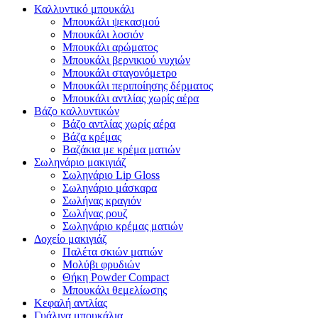
Καλλυντικό μπουκάλι
Μπουκάλι ψεκασμού
Μπουκάλι λοσιόν
Μπουκάλι αρώματος
Μπουκάλι βερνικιού νυχιών
Μπουκάλι σταγονόμετρο
Μπουκάλι περιποίησης δέρματος
Μπουκάλι αντλίας χωρίς αέρα
Βάζο καλλυντικών
Βάζο αντλίας χωρίς αέρα
Βάζα κρέμας
Βαζάκια με κρέμα ματιών
Σωληνάριο μακιγιάζ
Σωληνάριο Lip Gloss
Σωληνάριο μάσκαρα
Σωλήνας κραγιόν
Σωλήνας ρουζ
Σωληνάριο κρέμας ματιών
Δοχείο μακιγιάζ
Παλέτα σκιών ματιών
Μολύβι φρυδιών
Θήκη Powder Compact
Μπουκάλι θεμελίωσης
Κεφαλή αντλίας
Γυάλινα μπουκάλια