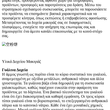
μάρκετινγκ, προσφέροντας άφθονο χώρο για πληροφορίες
προϊόντων, προσφορές και παροτρύνσεις για δράση. Μέσω του
στρατηγικού σχεδιασμού συσκευασίας, μπορείτε να παρουσιάσετε
νέα προϊόντα, να επισημάνετε βασικά χαρακτηριστικά και να
προσφέρετε κίνητρα, όπως εκπτώσεις ή επιβραβεύσεις αφοσίωσης.
Μετατρέποντας τα δοχεία μακιγιάζ σας σε διαφημιστικές
πλατφόρμες, ενισχύετε την απήχηση της επωνυμίας σας και
δημιουργείτε ένα άμεσο κανάλι επικοινωνίας με το κοινό-στόχο
σας.
Υλικά Δοχείου Μακιγιάζ
Γυάλινα Δοχεία
Η άμμος γνωστή ως πυρίτιο είναι το κύριο συστατικό του γυαλιού,
αναμεμειγμένη με οξείδια μετάλλων, ανθρακικό νάτριο και άλλα
ιχνοστοιχεία. Τα γυάλινα βάζα είναι δημοφιλή για τη συσκευασία
γαλακτωμάτων, καθώς παρέχουν ευκολία στην αφαίρεση του
προϊόντος με τα δάχτυλα. Ένα βασικό πλεονέκτημα του γυαλιού
είναι ότι έχει διακοσμητική και καθαρή εμφάνιση. Οι τρεις κύριοι
τύποι γυαλιού είναι το βοριοπυριτικό, το επεξεργασμένο ανθρακικό
νάτριο και το κανονικό νάτριο. Κάθε ένα έχει μοναδικές χημικές
ιδιότητες. Μικρά γυάλινα βάζα χοντρού τοίχου χρησιμοποιούνται