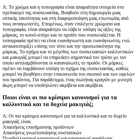
Α: Το χρώμα και η τυπογραφία είναι απαραίτητα στοιχεία στο
σχεδιασμό της συσκευασίας. Βοηθούν στη δημιουργία μιας
οπτικής ταυτότητας και στη διαφοροποίηση μιας επωνυμίας από
τους ανταγωνιστές. Επομένως, όταν επιλέγετε χρώματα και
τυπογραφία, είναι απαραίτητο να λάβετε υπόψη τις αξίες της
μάρκας, το κοινό-στόχο και το προϊόν που συσκευάζεται. Η
τυπογραφία πρέπει να είναι ευανάγνωστη και ευανάγνωστη, ενώ
αντικατοπτρίζει επίσης τον τόνο και την προσωπικότητα της
μάρκας. Το σχήμα και το μέγεθος των συσκευασιών καλλυντικών
και μακιγιάζ μπορεί να επηρεάσει σημαντικά τον τρόπο με τον
οποίο αντιλαμβάνονται οι καταναλωτές το προϊόν. Οι μάρκες
πρέπει να λαμβάνουν υπόψη το σχήμα της συσκευασίας, καθώς
μπορεί να βοηθήσει στην επικοινωνία του σκοπού και των οφελών
του προϊόντος. Για παράδειγμα, ένας σωλήνας κραγιόν με μυτερή
άκρη μπορεί να υποδηλώνει ακρίβεια και ακρίβεια.
Ποιοι είναι οι πιο κρίσιμοι κανονισμοί για τα
καλλυντικά και τα δοχεία μακιγιάζ;
Α: Οι πιο κρίσιμοι κανονισμοί για τα καλλυντικά και το δοχείο
μακιγιάζ είναι:
Απαιτήσεις επισήμανσης προϊόντων
Απαιτήσεις γνωστοποίησης συστατικών
Περιβαλλοντικοί κανονισμοί και κανονισμοί ασφάλειας