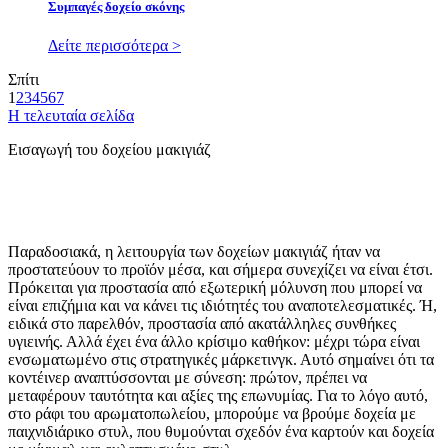
Συμπαγές δοχείο σκόνης
Δείτε περισσότερα >
Σπίτι
1
2
3
4
5
6
7
Η τελευταία σελίδα
Εισαγωγή του δοχείου μακιγιάζ
Παραδοσιακά, η λειτουργία των δοχείων μακιγιάζ ήταν να
προστατεύουν το προϊόν μέσα, και σήμερα συνεχίζει να είναι έτσι.
Πρόκειται για προστασία από εξωτερική μόλυνση που μπορεί να
είναι επιζήμια και να κάνει τις ιδιότητές του αναποτελεσματικές. Ή,
ειδικά στο παρελθόν, προστασία από ακατάλληλες συνθήκες
υγιεινής. Αλλά έχει ένα άλλο κρίσιμο καθήκον: μέχρι τώρα είναι
ενσωματωμένο στις στρατηγικές μάρκετινγκ. Αυτό σημαίνει ότι τα
κοντέινερ αναπτύσσονται με σύνεση: πρώτον, πρέπει να
μεταφέρουν ταυτότητα και αξίες της επωνυμίας. Για το λόγο αυτό,
στο ράφι του αρωματοπωλείου, μπορούμε να βρούμε δοχεία με
παιχνιδιάρικο στυλ, που θυμούνται σχεδόν ένα καρτούν και δοχεία