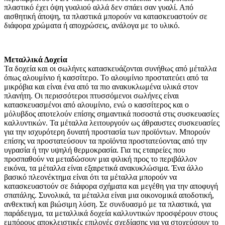
πλαστικό έχει όψη γυαλιού αλλά δεν σπάει σαν γυαλί. Από
αισθητική άποψη, τα πλαστικά μπορούν να κατασκευαστούν σε
διάφορα χρώματα ή αποχρώσεις, ανάλογα με το υλικό.
Μεταλλικά Δοχεία
Τα δοχεία και οι σωλήνες κατασκευάζονται συνήθως από μέταλλα
όπως αλουμίνιο ή κασσίτερο. Το αλουμίνιο προστατεύει από τα
μικρόβια και είναι ένα από τα πιο ανακυκλωμένα υλικά στον
πλανήτη. Οι περισσότεροι πτυσσόμενοι σωλήνες είναι
κατασκευασμένοι από αλουμίνιο, ενώ ο κασσίτερος και ο
μόλυβδος αποτελούν επίσης σημαντικά ποσοστά στις συσκευασίες
καλλυντικών. Τα μέταλλα λειτουργούν ως άθραυστες συσκευασίες
για την ισχυρότερη δυνατή προστασία των προϊόντων. Μπορούν
επίσης να προστατεύσουν τα προϊόντα προστατεύοντας από την
υγρασία ή την υψηλή θερμοκρασία. Για τις εταιρείες που
προσπαθούν να μεταδώσουν μια φιλική προς το περιβάλλον
εικόνα, τα μέταλλα είναι εξαιρετικά ανακυκλώσιμα. Ένα άλλο
βασικό πλεονέκτημα είναι ότι τα μέταλλα μπορούν να
κατασκευαστούν σε διάφορα σχήματα και μεγέθη για την αποφυγή
σπατάλης. Συνολικά, τα μέταλλα είναι μια οικονομικά αποδοτική,
ανθεκτική και βιώσιμη λύση. Σε συνδυασμό με τα πλαστικά, για
παράδειγμα, τα μεταλλικά δοχεία καλλυντικών προσφέρουν στους
εμπόρους αποκλειστικές επιλογές σχεδίασης για να στοχεύσουν το