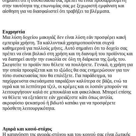
σημαίνει ότι η συσκευασία σας πρέπει να είναι προσαρμοσμένη
στην ταυτότητα της επωνυμίας σας με ξεχωριστή εμφάνιση και
αίσθηση για να διασφαλιστεί ότι τραβήξει τα βλέμματα.
Ευχρηστία
Μια λύση δοχείου μακιγιάζ δεν είναι λύση εάν προσφέρει κακή
εμπειρία χρήστη. Τα καλλυντικά χρησιμοποιούνται συχνά
καθημερινά για πολλούς μήνες. Αυτό σημαίνει ότι το δοχείο σας
πρέπει να είναι βολικό στη χρήση και τη διανομή του προϊόντος και
να διατηρεί αυτήν την ευκολία σε όλη τη διάρκεια της ζωής του.
Σκεφτείτε το προϊόν που θέλετε να πουλήσετε. Γενικά, η χρήση για
την οποία προορίζεται και το ιξώδες θα σας ενημερώσουν για τον
τύπο συσκευασίας που θα επιλέξετε. Για παράδειγμα, τα
παχύρρευστα σκευάσματα ταιριάζουν καλύτερα σε βάζα, ενώ τα
υγρά και τα λεπτότερα τζελ, οι κρέμες και οι λοσιόν μπορούν να
λειτουργήσουν καλά σε μπουκάλια και φακελάκια. Μπορεί επίσης
να θέλετε να εξετάσετε εάν χρειάζεστε κάτι όπως αντλία,
ακροφύσιο ψεκασμού ή βιδωτό καπάκι για να προσφέρετε
πρόσθετη λειτουργικότητα.
Αγορά και κοινό-στόχος
Η κατανόηση της αγοράς-στόχου και του κοινού σας είναι ζωτικής