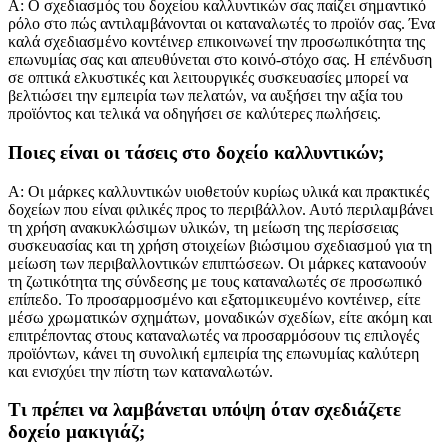
Α: Ο σχεδιασμός του δοχείου καλλυντικών σας παίζει σημαντικό
ρόλο στο πώς αντιλαμβάνονται οι καταναλωτές το προϊόν σας. Ένα
καλά σχεδιασμένο κοντέινερ επικοινωνεί την προσωπικότητα της
επωνυμίας σας και απευθύνεται στο κοινό-στόχο σας. Η επένδυση
σε οπτικά ελκυστικές και λειτουργικές συσκευασίες μπορεί να
βελτιώσει την εμπειρία των πελατών, να αυξήσει την αξία του
προϊόντος και τελικά να οδηγήσει σε καλύτερες πωλήσεις.
Ποιες είναι οι τάσεις στο δοχείο καλλυντικών;
Α: Οι μάρκες καλλυντικών υιοθετούν κυρίως υλικά και πρακτικές
δοχείων που είναι φιλικές προς το περιβάλλον. Αυτό περιλαμβάνει
τη χρήση ανακυκλώσιμων υλικών, τη μείωση της περίσσειας
συσκευασίας και τη χρήση στοιχείων βιώσιμου σχεδιασμού για τη
μείωση των περιβαλλοντικών επιπτώσεων. Οι μάρκες κατανοούν
τη ζωτικότητα της σύνδεσης με τους καταναλωτές σε προσωπικό
επίπεδο. Το προσαρμοσμένο και εξατομικευμένο κοντέινερ, είτε
μέσω χρωματικών σχημάτων, μοναδικών σχεδίων, είτε ακόμη και
επιτρέποντας στους καταναλωτές να προσαρμόσουν τις επιλογές
προϊόντων, κάνει τη συνολική εμπειρία της επωνυμίας καλύτερη
και ενισχύει την πίστη των καταναλωτών.
Τι πρέπει να λαμβάνεται υπόψη όταν σχεδιάζετε
δοχείο μακιγιάζ;