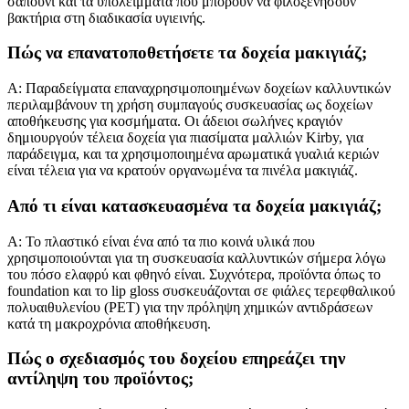
σαπούνι και τα υπολείμματα που μπορούν να φιλοξενήσουν
βακτήρια στη διαδικασία υγιεινής.
Πώς να επανατοποθετήσετε τα δοχεία μακιγιάζ;
Α: Παραδείγματα επαναχρησιμοποιημένων δοχείων καλλυντικών
περιλαμβάνουν τη χρήση συμπαγούς συσκευασίας ως δοχείων
αποθήκευσης για κοσμήματα. Οι άδειοι σωλήνες κραγιόν
δημιουργούν τέλεια δοχεία για πιασίματα μαλλιών Kirby, για
παράδειγμα, και τα χρησιμοποιημένα αρωματικά γυαλιά κεριών
είναι τέλεια για να κρατούν οργανωμένα τα πινέλα μακιγιάζ.
Από τι είναι κατασκευασμένα τα δοχεία μακιγιάζ;
Α: Το πλαστικό είναι ένα από τα πιο κοινά υλικά που
χρησιμοποιούνται για τη συσκευασία καλλυντικών σήμερα λόγω
του πόσο ελαφρύ και φθηνό είναι. Συχνότερα, προϊόντα όπως το
foundation και το lip gloss συσκευάζονται σε φιάλες τερεφθαλικού
πολυαιθυλενίου (PET) για την πρόληψη χημικών αντιδράσεων
κατά τη μακροχρόνια αποθήκευση.
Πώς ο σχεδιασμός του δοχείου επηρεάζει την
αντίληψη του προϊόντος;