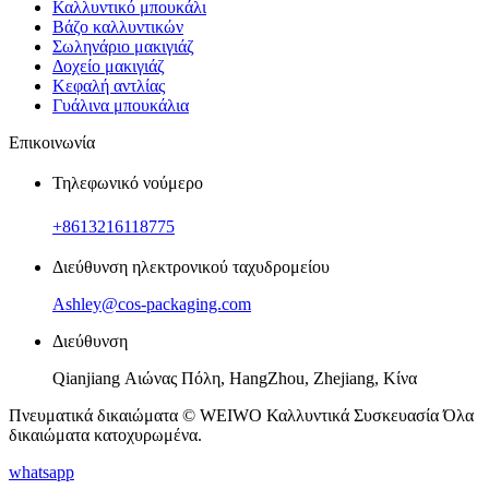
Καλλυντικό μπουκάλι
Βάζο καλλυντικών
Σωληνάριο μακιγιάζ
Δοχείο μακιγιάζ
Κεφαλή αντλίας
Γυάλινα μπουκάλια
Επικοινωνία
Τηλεφωνικό νούμερο
+8613216118775
Διεύθυνση ηλεκτρονικού ταχυδρομείου
Ashley@cos-packaging.com
Διεύθυνση
Qianjiang Αιώνας Πόλη, HangZhou, Zhejiang, Κίνα
Πνευματικά δικαιώματα © WEIWO Καλλυντικά Συσκευασία Όλα
δικαιώματα κατοχυρωμένα.
whatsapp