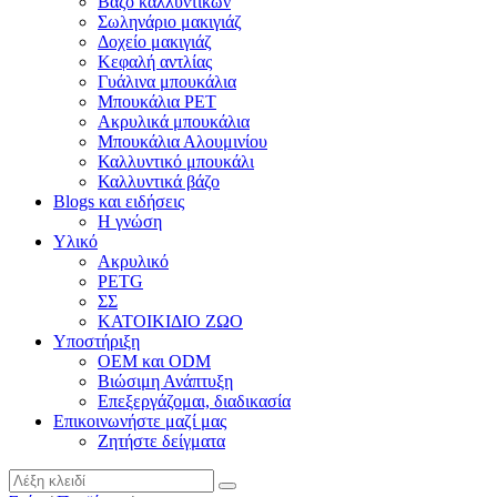
Βάζο καλλυντικών
Σωληνάριο μακιγιάζ
Δοχείο μακιγιάζ
Κεφαλή αντλίας
Γυάλινα μπουκάλια
Μπουκάλια PET
Ακρυλικά μπουκάλια
Μπουκάλια Αλουμινίου
Καλλυντικό μπουκάλι
Καλλυντικά βάζο
Blogs και ειδήσεις
Η γνώση
Υλικό
Ακρυλικό
PETG
ΣΣ
ΚΑΤΟΙΚΙΔΙΟ ΖΩΟ
Υποστήριξη
OEM και ODM
Βιώσιμη Ανάπτυξη
Επεξεργάζομαι, διαδικασία
Επικοινωνήστε μαζί μας
Ζητήστε δείγματα