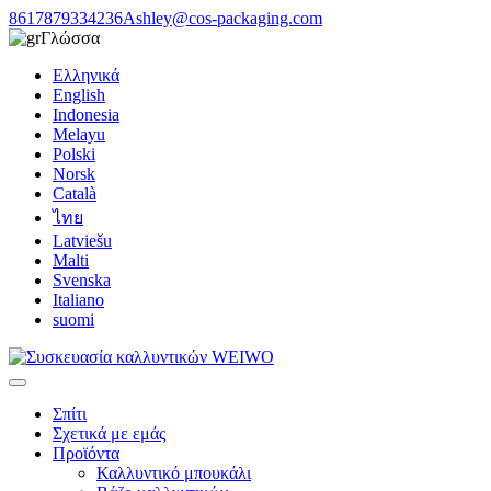
8617879334236
Ashley@cos-packaging.com
Γλώσσα
Ελληνικά
English
Indonesia
Melayu
Polski
Norsk
Català
ไทย
Latviešu
Malti
Svenska
Italiano
suomi
Σπίτι
Σχετικά με εμάς
Προϊόντα
Καλλυντικό μπουκάλι